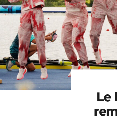
Le 
rem