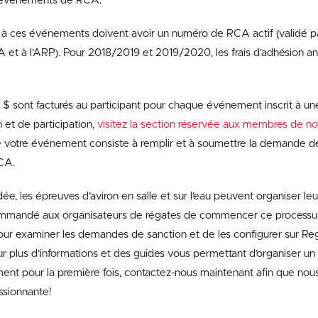
s événements de RCA.
 à ces événements doivent avoir un numéro de RCA actif (validé pa
CA et à l’ARP). Pour 2018/2019 et 2019/2020, les frais d’adhésion 
 $ sont facturés au participant pour chaque événement inscrit à un
n et de participation,
visitez la section réservée aux membres de n
e votre événement consiste à remplir et à soumettre la demande d
CA.
dée, les épreuves d’aviron en salle et sur l’eau peuvent organiser l
commandé aux organisateurs de régates de commencer ce processus 
r examiner les demandes de sanction et de les configurer sur Rega
r plus d’informations et des guides vous permettant d’organiser un
nt pour la première fois, contactez-nous maintenant afin que nous
ssionnante!