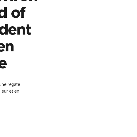
d of
ndent
en
e
’une régate
 sur et en