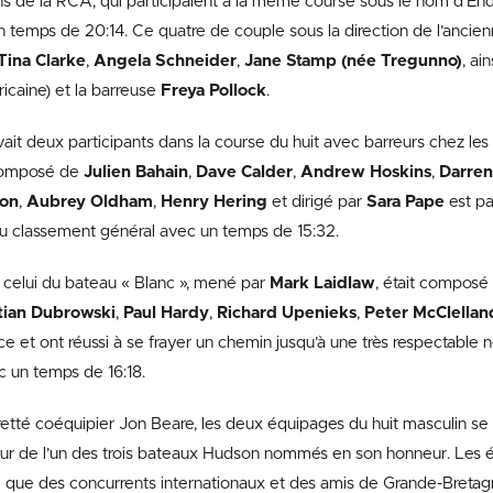
ciens de la RCA, qui participaient à la même course sous le nom d’E
n temps de 20:14. Ce quatre de couple sous la direction de l’anci
Tina Clarke
,
Angela Schneider
,
Jane Stamp (née Tregunno)
, ai
caine) et la barreuse
Freya Pollock
.
ait deux participants dans la course du huit avec barreurs chez les 
composé de
Julien Bahain
,
Dave Calder
,
Andrew Hoskins
,
Darren
ton
,
Aubrey Oldham
,
Henry Hering
et dirigé par
Sara Pape
est pa
au classement général avec un temps de 15:32.
celui du bateau « Blanc », mené par
Mark Laidlaw
, était compos
tian Dubrowski
,
Paul Hardy
,
Richard Upenieks
,
Peter McClellan
ace et ont réussi à se frayer un chemin jusqu’à une très respectable
 un temps de 16:18.
tté coéquipier Jon Beare, les deux équipages du huit masculin se
our de l’un des trois bateaux Hudson nommés en son honneur. Les 
nsi que des concurrents internationaux et des amis de Grande-Bretag