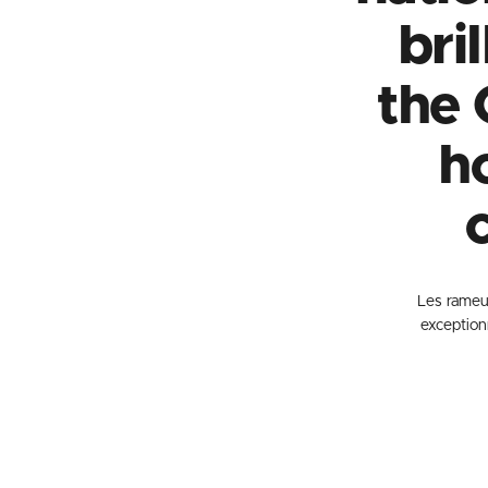
bri
the 
h
Les rameur
exception