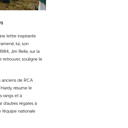
m)
ne lettre inspirante
ramené, lui, son
84, Jim Relle, sur la
 retrouver, souligne le
les anciens de RCA
l Hardy résume le
es rangs et à
 d’autres régates à
 l’équipe nationale