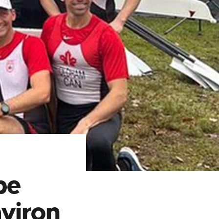
pe
aviron