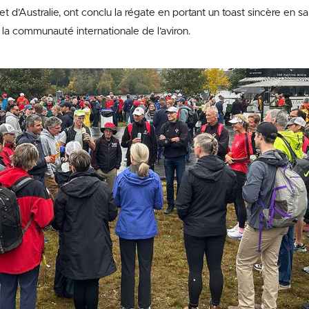
et d’Australie, ont conclu la régate en portant un toast sincère en s
nit la communauté internationale de l’aviron.