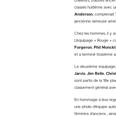
D’ailleurs, d’autres an
classés huitième avec u
Anderson
, comprenait
(ancienne rameuse améri
Chez les hommes, il y av
L’équipage « Rouge » 
Forgeron
,
Phil Monck
et a terminé troisième 
Le deuxième équipage, 
Jarvis
,
Jim Relle
,
Chris
sont partis de la 18e pl
classement général avec
En hommage à leur regre
une photo d’équipe aut
féminins d’anciens , ai