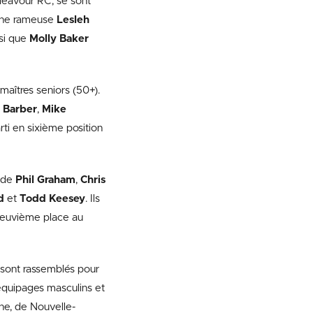
ndeavour RC, se sont
enne rameuse
Lesleh
nsi que
Molly Baker
maîtres seniors (50+).
 Barber
,
Mike
rti en sixième position
é de
Phil Graham
,
Chris
d
et
Todd Keesey
. Ils
 neuvième place au
 sont rassemblés pour
équipages masculins et
ne, de Nouvelle-