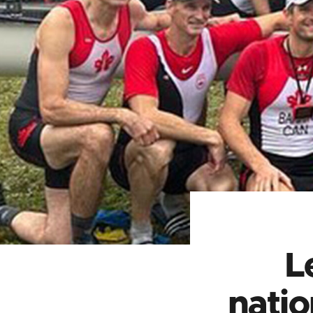
L
natio