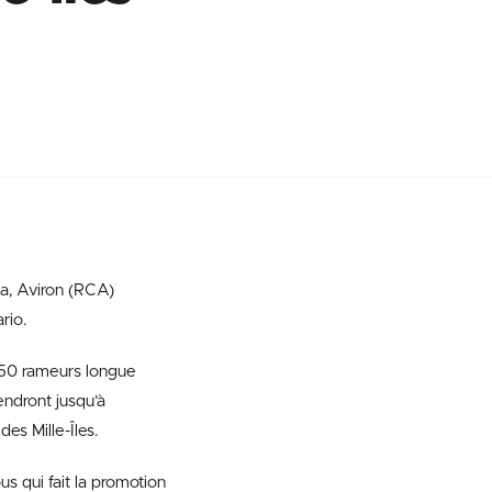
da, Aviron (RCA)
rio.
 50 rameurs longue
endront jusqu’à
es Mille-Îles.
ous qui fait la promotion