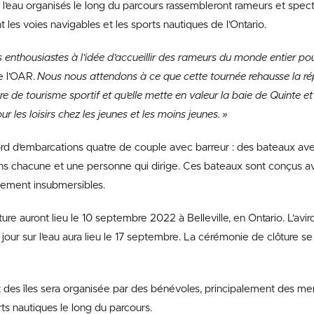
 l’eau organisés le long du parcours rassembleront rameurs et spec
t les voies navigables et les sports nautiques de l’Ontario.
 enthousiastes à l’idée d’accueillir des rameurs du monde entier po
e l’OAR.
Nous nous attendons à ce que cette tournée rehausse la rép
re de tourisme sportif et qu’elle mette en valeur la baie de Quinte et
ur les loisirs chez les jeunes et les moins jeunes. »
rd d’embarcations quatre de couple avec barreur : des bateaux av
ns chacune et une personne qui dirige. Ces bateaux sont conçus 
uement insubmersibles.
re auront lieu le 10 septembre 2022 à Belleville, en Ontario. L’avir
jour sur l’eau aura lieu le 17 septembre. La cérémonie de clôture se
 des îles sera organisée par des bénévoles, principalement des m
rts nautiques le long du parcours.