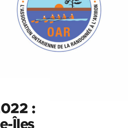
022 :
e-Îles