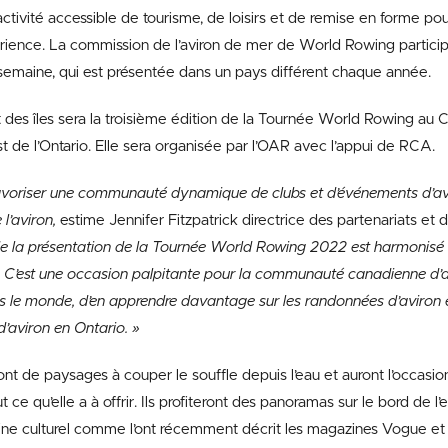
tivité accessible de tourisme, de loisirs et de remise en forme pou
érience. La commission de l’aviron de mer de World Rowing participe
emaine, qui est présentée dans un pays différent chaque année.
 des îles sera la troisième édition de la Tournée World Rowing au 
st de l’Ontario. Elle sera organisée par l’OAR avec l’appui de RCA.
voriser une communauté dynamique de clubs et d’événements d’avi
 l’aviron,
estime Jennifer Fitzpatrick directrice des partenariats e
de la présentation de la Tournée World Rowing 2022 est harmonisé 
. C’est une occasion palpitante pour la communauté canadienne d’av
 le monde, d’en apprendre davantage sur les randonnées d’aviron e
’aviron en Ontario. »
ront de paysages à couper le souffle depuis l’eau et auront l’occasi
 ce qu’elle a à offrir. Ils profiteront des panoramas sur le bord de l’
ine culturel comme l’ont récemment décrit les magazines Vogue et