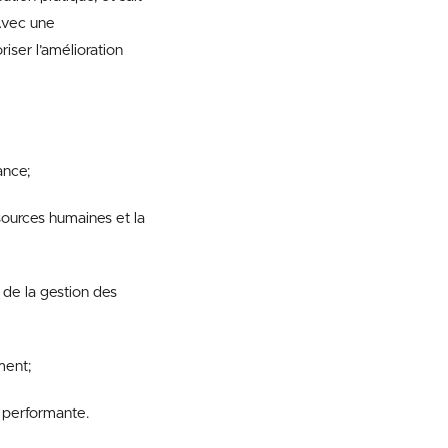
 Avec une
iser l’amélioration
ance;
sources humaines et la
 de la gestion des
ment;
 performante.