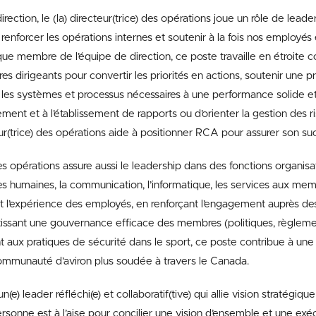
rection, le (la) directeur(trice) des opérations joue un rôle de leader
n, renforcer les opérations internes et soutenir à la fois nos employ
 que membre de l’équipe de direction, ce poste travaille en étroite c
tres dirigeants pour convertir les priorités en actions, soutenir une p
r les systèmes et processus nécessaires à une performance solide et 
ment et à l’établissement de rapports ou d’orienter la gestion des ris
teur(trice) des opérations aide à positionner RCA pour assurer son suc
des opérations assure aussi le leadership dans des fonctions organisat
s humaines, la communication, l’informatique, les services aux mem
ant l’expérience des employés, en renforçant l’engagement auprès 
ntissant une gouvernance efficace des membres (politiques, règlemen
t aux pratiques de sécurité dans le sport, ce poste contribue à un
ommunauté d’aviron plus soudée à travers le Canada.
(e) leader réfléchi(e) et collaboratif(tive) qui allie vision stratégique
rsonne est à l’aise pour concilier une vision d’ensemble et une exécu