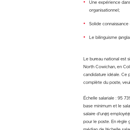
Une expérience dans 
organisationnel;
Solide connaissance 
Le bilinguisme (angla
Le bureau national est s
North Cowichan, en Colom
candidature idéale. Ce 
complète du poste, veuill
Échelle salariale : 95 73
base minimum et le sal
salaire d’un(e) employé(
pour le poste. En règle 
médian de l’échelle sala