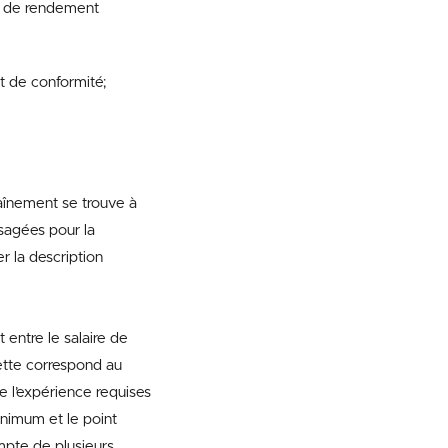
rs de rendement
t de conformité;
raînement se trouve à
isagées pour la
r la description
 entre le salaire de
ette correspond au
e l’expérience requises
inimum et le point
ompte de plusieurs