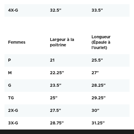
4X-G
32.5″
33.5″
Longueur
Largeur à la
Femmes
(Épaule à
poitrine
l’ourlet)
P
21
25.5″
M
22.25″
27″
G
23.5″
28.25″
TG
25″
29.25″
2X-G
27.5″
30″
3X-G
28.75″
31.25″