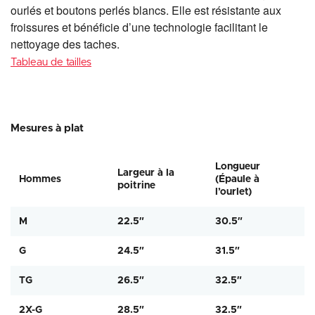
ourlés et boutons perlés blancs. Elle est résistante aux
froissures et bénéficie d’une technologie facilitant le
nettoyage des taches.
Tableau de tailles
Mesures à plat
Longueur
Largeur à la
Hommes
(Épaule à
poitrine
l’ourlet)
M
22.5″
30.5″
G
24.5″
31.5″
TG
26.5″
32.5″
2X-G
28.5″
32.5″