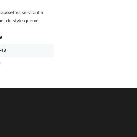
aussettes serviront à
ant de style qu’eux!
9
-13
+