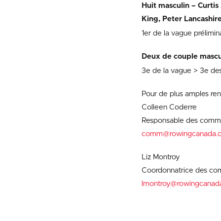
Huit masculin – Curti
King, Peter Lancashire
1er de la vague prélimin
Deux de couple mascul
3e de la vague > 3e des
Pour de plus amples re
Colleen Coderre
Responsable des commu
comm@rowingcanada.o
Liz Montroy
Coordonnatrice des co
lmontroy@rowingcanad