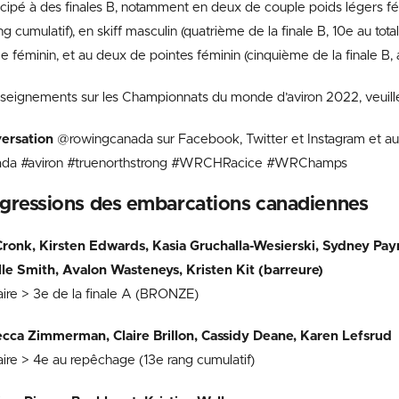
cipé à des finales B, notamment en deux de couple poids légers fé
g cumulatif), en skiff masculin (quatrième de la finale B, 10e au tot
 féminin, et au deux de pointes féminin (cinquième de la finale B, a
nseignements sur les Championnats du monde d’aviron 2022, veuil
versation
@rowingcanada sur Facebook, Twitter et Instagram et a
nada #aviron #truenorthstrong #WRCHRacice #WRChamps
ogressions des embarcations canadiennes
 Cronk, Kirsten Edwards, Kasia Gruchalla-Wesierski, Sydney Pay
lle Smith, Avalon Wasteneys, Kristen Kit (barreure)
aire > 3e de la finale A (BRONZE)
cca Zimmerman, Claire Brillon, Cassidy Deane, Karen Lefsrud
aire > 4e au repêchage (13e rang cumulatif)