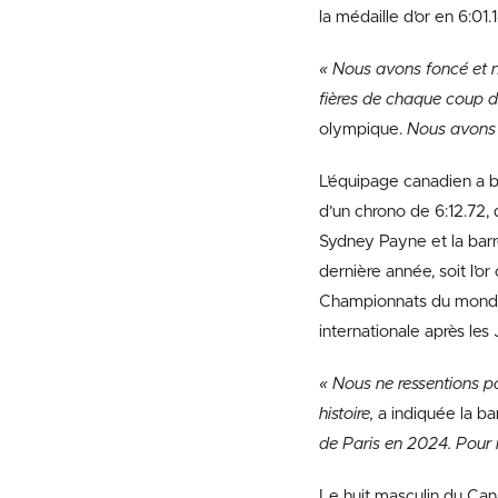
la médaille d’or en 6:01
« Nous avons foncé et n
fières de chaque coup de
olympique.
Nous avons 
L’équipage canadien a bi
d’un chrono de 6:12.72, 
Sydney Payne et la barre
dernière année, soit l’
Championnats du monde. 
internationale après les
« Nous ne ressentions p
histoire,
a indiquée la bar
de Paris en 2024. Pour n
Le huit masculin du Cana