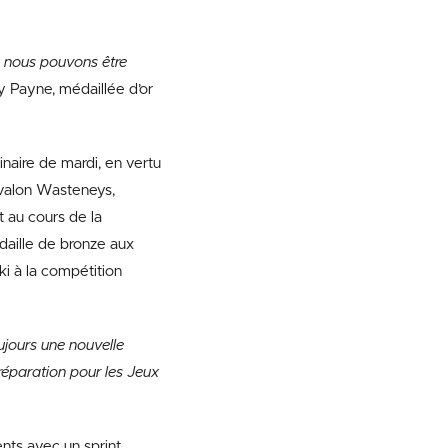
ù nous pouvons être
y Payne, médaillée d’or
inaire de mardi, en vertu
 Avalon Wasteneys,
t au cours de la
daille de bronze aux
i à la compétition
ujours une nouvelle
réparation pour les Jeux
ents avec un sprint