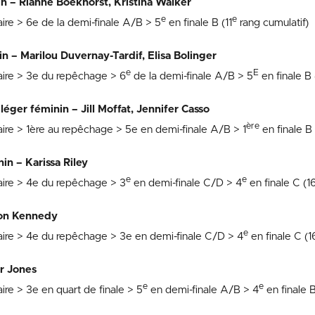
n – Rianne Boekhorst, Kristina Walker
e
e
aire > 6e de la demi-finale A/B > 5
en finale B (11
rang cumulatif)
n – Marilou Duvernay-Tardif, Elisa Bolinger
e
E
aire > 3e du repêchage > 6
de la demi-finale A/B > 5
en finale B 
éger féminin – Jill Moffat, Jennifer Casso
ère
aire > 1ère au repêchage > 5e en demi-finale A/B > 1
en finale B 
in – Karissa Riley
e
e
aire > 4e du repêchage > 3
en demi-finale C/D > 4
en finale C (1
non Kennedy
e
aire > 4e du repêchage > 3e en demi-finale C/D > 4
en finale C (1
or Jones
e
e
ire > 3e en quart de finale > 5
en demi-finale A/B > 4
en finale B