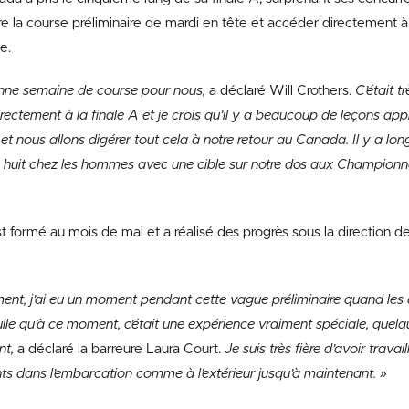
e la course préliminaire de mardi en tête et accéder directement à 
e.
bonne semaine de course pour nous,
a déclaré Will Crothers.
C’était t
irectement à la finale A et je crois qu’il y a beaucoup de leçons appr
et nous allons digérer tout cela à notre retour au Canada. Il y a 
du huit chez les hommes avec une cible sur notre dos aux Championn
t formé au mois de mai et a réalisé des progrès sous la direction d
ent, j’ai eu un moment pendant cette vague préliminaire quand les 
lle qu’à ce moment, c’était une expérience vraiment spéciale, quelq
nt,
a déclaré la barreure Laura Court.
Je suis très fière d’avoir trava
s dans l’embarcation comme à l’extérieur jusqu’à maintenant. »