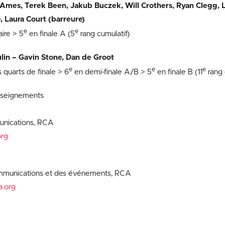
s Ames, Terek Been, Jakub Buczek, Will Crothers, Ryan Clegg,
, Laura Court (barreure)
e
e
aire > 5
en finale A (5
rang cumulatif)
in – Gavin Stone, Dan de Groot
e
e
e
 quarts de finale > 6
en demi-finale A/B > 5
en finale B (11
rang 
nseignements
nications, RCA
rg
mmunications et des événements, RCA
a.org