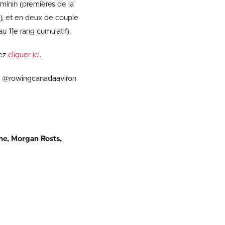
minin (premières de la
al), et en deux de couple
u 11e rang cumulatif).
lez
cliquer ici
.
u @rowingcanadaaviron
ne, Morgan Rosts,