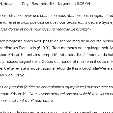
.14, devant les Pays-Bas, médaillés d’argent en 6:05.04.
ous désirions avoir une course où nous n’aurions aucun regret et o
 rame et je crois que c’est ce que nous avons fait,
a déclaré Sydne
tout donné et nous voilà avec la médaille de bronze! »
en progressé après avoir pris le deuxième rang de la course prélim
derrière les États-Unis (6:10.91). Trois membres de l’équipage, soit
ure Kristen Kit ont ainsi remporté trois médailles à l’épreuve du hui
or olympique, l’argent de la Coupe du monde et maintenant cette mé
Cette régate marquait aussi le retour de Kasia Gruchalla-Wesiersk
 Jeux de Tokyo.
as de pression [à titre de championnes olympiques] puisque c’est to
reure Kristen Kit.
Nous avons démarré une nouvelle histoire ici en p
ous, c’est tout à fait nouveau. »
da a pris le cinquième rang de sa finale A, surprenant ses concurr