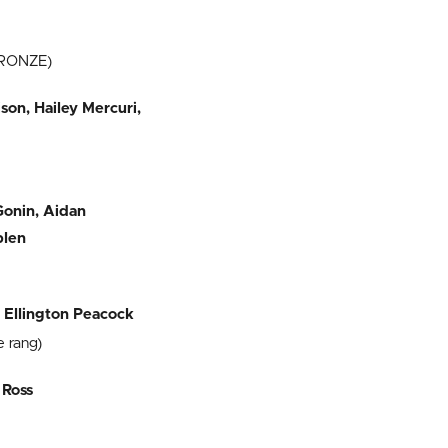
BRONZE)
son, Hailey Mercuri,
Gonin, Aidan
plen
 Ellington Peacock
e rang)
 Ross