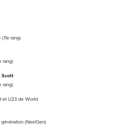
 (11e rang)
e rang)
 Scott
e rang)
9 et U23 de World
e génération (NextGen)