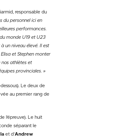
iarmid, responsable du
 du personnel ici en
 meilleures performances.
 du monde U19 et U23
 un niveau élevé. Il est
, Elisa et Stephen monter
nos athlètes et
équipes provinciales.
»
i-dessous). Le deux de
rrivée au premier rang de
e l’épreuve). Le huit
conde séparant le
ela
et d’
Andrew