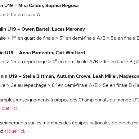
n U19 – Mira Calder, Sophia Regosa
ire > 5e en finale A
lin U19 – Owen Bartel, Lucas Maroney
er
e
ire > 1
en quart de finale > 5
en demi-finale A/B > 5e en finale B
n U19 – Anna Pamenter, Cait Whittard
e
ire > 1er au repêchage > 4
en demi-finale A/B > 1er en finale B (7
nin U19 – Stella Bittman, Autumn Crowe, Leah Miller, Madeson
e
aire > 3e au repêchage > 6
en demi-finale A/B > 5e en finale B (11
us amples renseignements à propos des Championnats du monde U1
liquer ici
.
nseignements sur les membres des équipes nationales de prochain
ez
cliquer ici
.