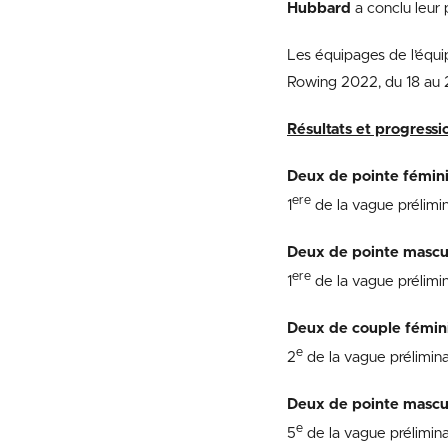
Hubbard
a conclu leur 
Les équipages de l’équ
Rowing 2022, du 18 au 
Résultats et progress
Deux de pointe fémini
ere
1
de la vague prélimin
Deux de pointe masculi
ere
1
de la vague prélimin
Deux de couple fémini
e
2
de la vague prélimina
Deux de pointe mascu
e
5
de la vague prélimina