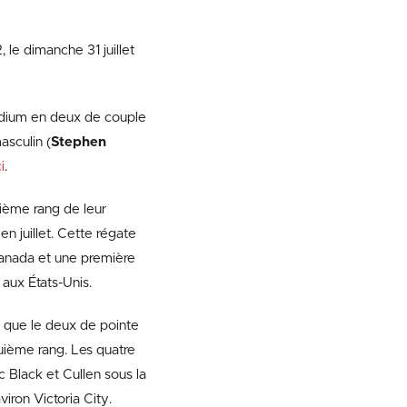
e dimanche 31 juillet
podium en deux de couple
asculin (
Stephen
ci
.
rième rang de leur
n juillet. Cette régate
Canada et une première
aux États-Unis.
i que le deux de pointe
quième rang. Les quatre
c Black et Cullen sous la
iron Victoria City.