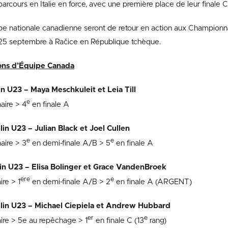
parcours en Italie en force, avec une première place de leur finale C
ipe nationale canadienne seront de retour en action aux Champio
25 septembre à Račice en République tchèque.
ions d’Équipe Canada
n U23 – Maya Meschkuleit et Leia Till
e
aire > 4
en finale A
n U23 – Julian Black et Joel Cullen
e
e
aire > 3
en demi-finale A/B > 5
en finale A
n U23 – Elisa Bolinger et Grace VandenBroek
ere
e
ire > 1
en demi-finale A/B > 2
en finale A (ARGENT)
lin U23 – Michael Ciepiela et Andrew Hubbard
er
e
ire > 5e au repêchage > 1
en finale C (13
rang)