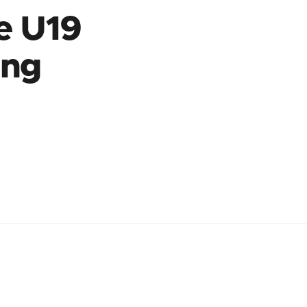
e U19
ing