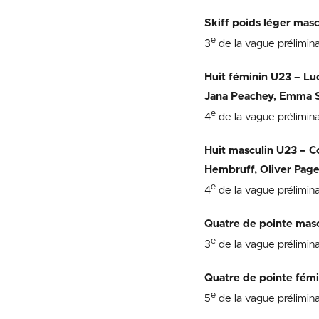
Skiff poids léger mas
e
3
de la vague prélimin
Huit féminin U23 – Luc
Jana Peachey, Emma S
e
4
de la vague prélimin
Huit masculin U23 – C
Hembruff, Oliver Page
e
4
de la vague prélimin
Quatre de pointe mas
e
3
de la vague prélimina
Quatre de pointe fémi
e
5
de la vague prélimina