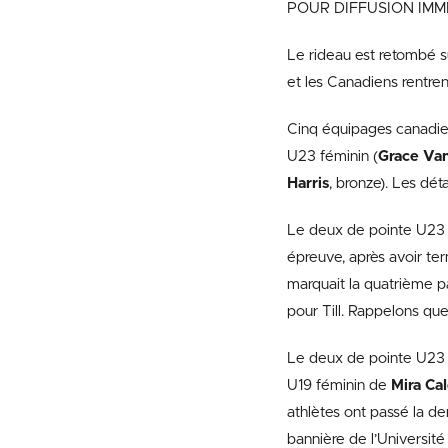
POUR DIFFUSION IMM
Le rideau est retombé 
et les Canadiens rentren
Cinq équipages canadien
U23 féminin (
Grace Va
Harris
, bronze). Les dét
Le deux de pointe U23
épreuve, après avoir te
marquait la quatrième 
pour Till. Rappelons qu
Le deux de pointe U23
U19 féminin de
Mira Ca
athlètes ont passé la de
bannière de l’Université