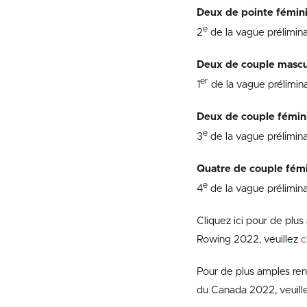
Deux de pointe fémini
e
2
de la vague prélimina
Deux de couple mascu
er
1
de la vague prélimina
Deux de couple fémini
e
3
de la vague prélimina
Quatre de couple fémi
e
4
de la vague prélimin
Cliquez ici pour de pl
Rowing 2022, veuillez
c
Pour de plus amples re
du Canada 2022, veuill