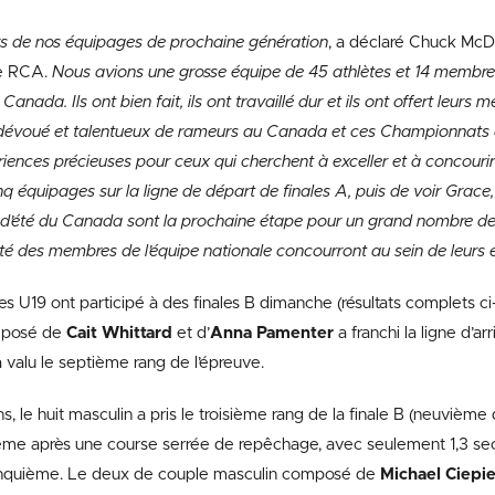
s de nos équipages de prochaine génération
, a déclaré Chuck McD
e RCA.
Nous avions une grosse équipe de 45 athlètes et 14 membres
 Canada. Ils ont bien fait, ils ont travaillé dur et ils ont offert leurs
dévoué et talentueux de rameurs au Canada et ces Championnats
iences précieuses pour ceux qui cherchent à exceller et à concourir à
q équipages sur la ligne de départ de finales A, puis de voir Grace
 d’été du Canada sont la prochaine étape pour un grand nombre de 
ité des membres de l’équipe nationale concourront au sein de leurs 
es U19 ont participé à des finales B dimanche (résultats complets c
mposé de
Cait Whittard
et d’
Anna Pamenter
a franchi la ligne d’a
 a valu le septième rang de l’épreuve.
, le huit masculin a pris le troisième rang de la finale B (neuvième d
ième après une course serrée de repêchage, avec seulement 1,3 se
inquième. Le deux de couple masculin composé de
Michael Ciepi