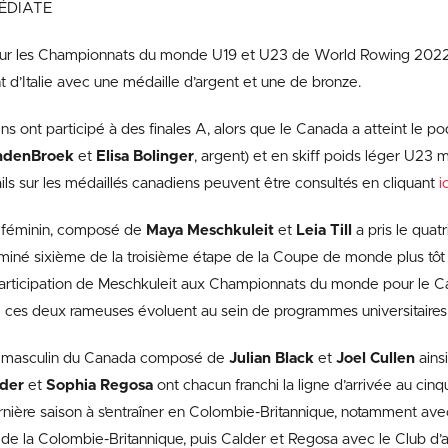
ÉDIATE
sur les Championnats du monde U19 et U23 de World Rowing 2022, l
t d’Italie avec une médaille d’argent et une de bronze.
s ont participé à des finales A, alors que le Canada a atteint le 
ndenBroek
et
Elisa Bolinger
, argent) et en skiff poids léger U23 m
ails sur les médaillés canadiens peuvent être consultés en cliquant
i
 féminin, composé de
Maya Meschkuleit
et
Leia Till
a pris le quat
rminé sixième de la troisième étape de la Coupe de monde plus tôt e
participation de Meschkuleit aux Championnats du monde pour le 
e ces deux rameuses évoluent au sein de programmes universitaires 
 masculin du Canada composé de
Julian Black
et
Joel Cullen
ains
lder
et
Sophia Regosa
ont chacun franchi la ligne d’arrivée au cin
rnière saison à s’entraîner en Colombie-Britannique, notamment ave
 de la Colombie-Britannique, puis Calder et Regosa avec le Club d’av