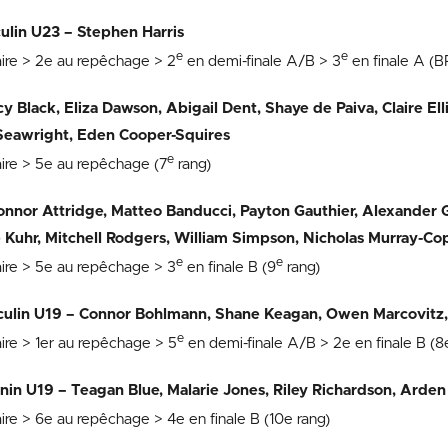
culin U23 – Stephen Harris
e
e
aire > 2e au repêchage > 2
en demi-finale A/B > 3
en finale A (
y Black, Eliza Dawson, Abigail Dent, Shaye de Paiva, Claire Elli
eawright, Eden Cooper-Squires
e
aire > 5e au repêchage (7
rang)
onnor Attridge, Matteo Banducci, Payton Gauthier, Alexander 
 Kuhr, Mitchell Rodgers, William Simpson, Nicholas Murray-Co
e
e
aire > 5e au repêchage > 3
en finale B (9
rang)
culin U19 – Connor Bohlmann, Shane Keagan, Owen Marcovitz,
e
ire > 1er au repêchage > 5
en demi-finale A/B > 2e en finale B (8
nin U19 – Teagan Blue, Malarie Jones, Riley Richardson, Arden
ire > 6e au repêchage > 4e en finale B (10e rang)