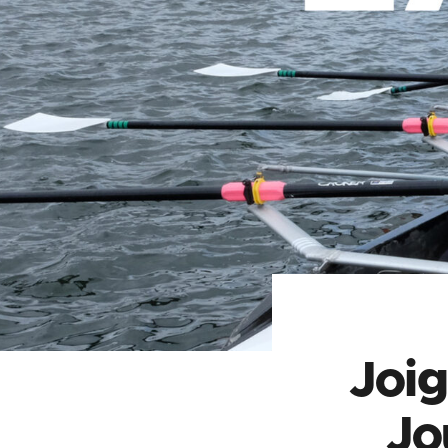
Joig
Jo