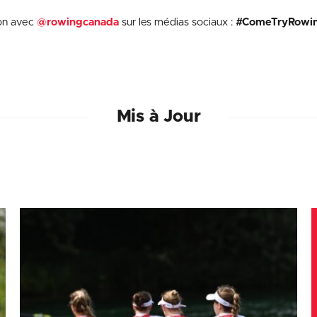
ion avec
@rowingcanada
sur les médias sociaux :
#ComeTryRowin
Mis à Jour