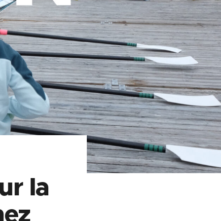
ur la
nez