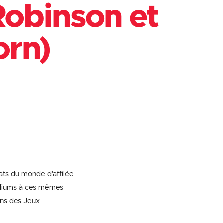
obinson et
orn)
ats du monde d’affilée
podiums à ces mêmes
ons des Jeux