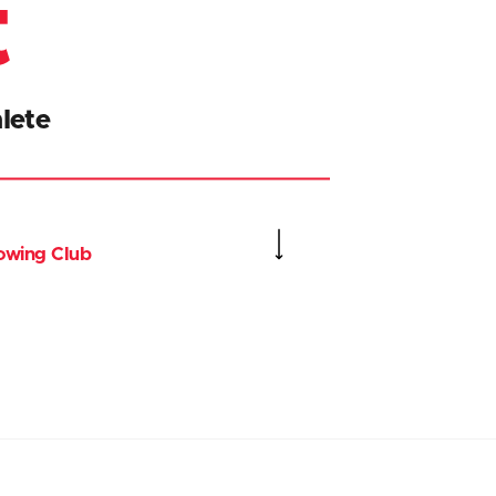
t
lete
owing Club