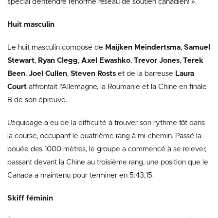
spécial d’entendre l’énorme réseau de soutien canadien! ».
Huit masculin
Le huit masculin composé de
Maijken Meindertsma
,
Samuel
Stewart
,
Ryan Clegg
,
Axel Ewashko
,
Trevor Jones
,
Terek
Been
,
Joel Cullen
,
Steven Rosts
et de la barreuse
Laura
Court
affrontait l’Allemagne, la Roumanie et la Chine en finale
B de son épreuve.
L’équipage a eu de la difficulté à trouver son rythme tôt dans
la course, occupant le quatrième rang à mi-chemin. Passé la
bouée des 1000 mètres, le groupe a commencé à se relever,
passant devant la Chine au troisième rang, une position que le
Canada a maintenu pour terminer en 5:43,15.
Skiff féminin