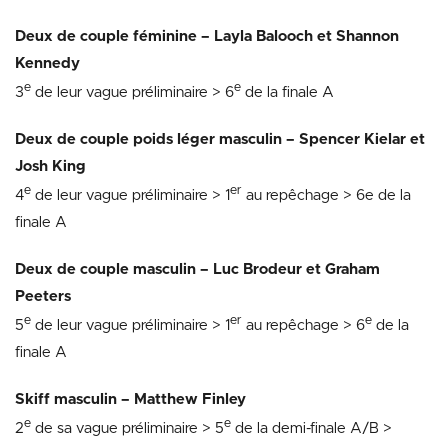
Deux de couple féminine – Layla Balooch et Shannon
Kennedy
e
e
3
de leur vague préliminaire > 6
de la finale A
Deux de couple poids léger masculin – Spencer Kielar et
Josh King
e
er
4
de leur vague préliminaire > 1
au repêchage > 6e de la
finale A
Deux de couple masculin – Luc Brodeur et Graham
Peeters
e
er
e
5
de leur vague préliminaire > 1
au repêchage > 6
de la
finale A
Skiff masculin – Matthew Finley
e
e
2
de sa vague préliminaire > 5
de la demi-finale A/B >