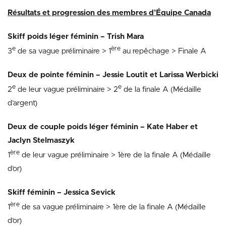
Résultats et progression des membres d’Équipe Canada
Skiff poids léger féminin – Trish Mara
e
ère
3
de sa vague préliminaire > 1
au repêchage > Finale A
Deux de pointe féminin – Jessie Loutit et Larissa Werbicki
e
e
2
de leur vague préliminaire > 2
de la finale A (Médaille
d’argent)
Deux de couple poids léger féminin – Kate Haber et
Jaclyn Stelmaszyk
ère
1
de leur vague préliminaire > 1ère de la finale A (Médaille
d’or)
Skiff féminin – Jessica Sevick
ère
1
de sa vague préliminaire > 1ère de la finale A (Médaille
d’or)