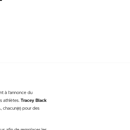
t à l’annonce du
es athlètes.
Tracey Black
A, chacun(e) pour des
us afin de remplacer les