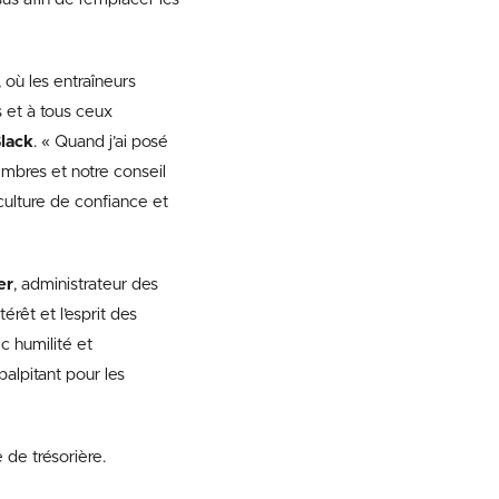
 où les entraîneurs
s et à tous ceux
lack
. « Quand j’ai posé
embres et notre conseil
culture de confiance et
er
, administrateur des
érêt et l’esprit des
c humilité et
alpitant pour les
 de trésorière.