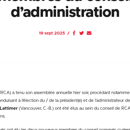
d’administration
19 sept 2025
RCA) a tenu son assemblée annuelle hier soir, procédant notammen
onduisant à l’élection du / de la président(e) et de l’administrateur d
Lattimer
(Vancouver, C.-B.) ont été élus au sein du conseil de RC
ans.
gués ont élu les deux nouveaux membres du conseil nommés ci-dess