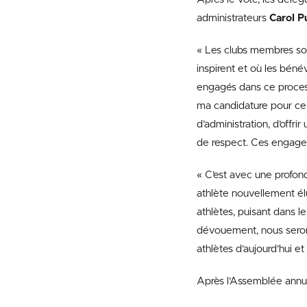
administrateurs
Carol P
« Les clubs membres sont
inspirent et où les béné
engagés dans ce process
ma candidature pour ce 
d’administration, d’offr
de respect. Ces engageme
« C’est avec une profon
athlète nouvellement élu 
athlètes, puisant dans l
dévouement, nous serons
athlètes d’aujourd’hui e
Après l’Assemblée annue