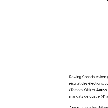
Rowing Canada Aviron (
résultat des élections, c
(Toronto, ON) et
Aaron 
mandats de quatre (4) 
Après le vote, les délé