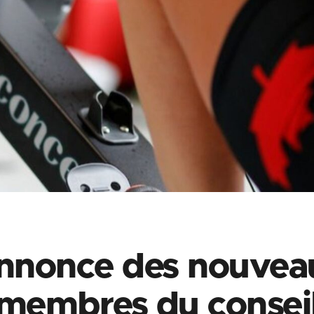
nnonce des nouvea
membres du consei