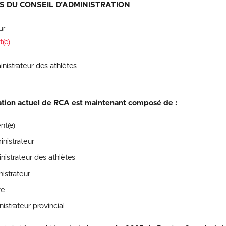
 DU CONSEIL D’ADMINISTRATION
ur
t(e)
nistrateur des athlètes
ration actuel de RCA est maintenant composé de :
nt(e)
nistrateur
nistrateur des athlètes
istrateur
re
istrateur provincial