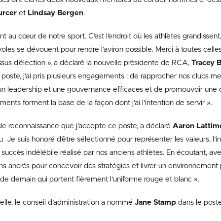
urcer
et
Lindsay Bergen
.
 au cœur de notre sport. C’est l’endroit où les athlètes grandissent,
voles se dévouent pour rendre l’aviron possible. Merci à toutes celle
us d’élection », a déclaré la nouvelle présidente de RCA,
Tracey B
poste, j’ai pris plusieurs engagements : de rapprocher nos clubs m
ir un leadership et une gouvernance efficaces et de promouvoir une 
nts forment la base de la façon dont j’ai l’intention de servir ».
de reconnaissance que j’accepte ce poste, a déclaré
Aaron Lattim
Je suis honoré d’être sélectionné pour représenter les valeurs, l’int
e succès indélébile réalisé par nos anciens athlètes. En écoutant, ave
 ancrés pour concevoir des stratégies et livrer un environnement p
t de demain qui portent fièrement l’uniforme rouge et blanc ».
lle, le conseil d’administration a nommé
Jane Stamp
dans le poste