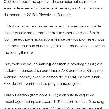
C’est leur deuxième épreuve de championnat du monde
ensemble après avoir pris le sixième rang aux Championnats
du monde de 2018 à Plovdiv, en Bulgarie.
« C’est certainement moins tendu et moins renversant cette
année et cela me permet de mieux ramer, a déclaré Smith.
Comme équipage, nous avons réalisé de gros progrès et nous
sommes beaucoup plus en symbiose et nous avons trouvé un
meilleur rythme. »
L’Olympienne de Rio
Carling Zeeman
(Cambridge, Ont.) est
facilement passée à sa demi-finale A/B derrière la Britannique
Victoria Thornley avec un chrono de 7:33.84. La demi-finale
A/B du skiff féminin est au programme de jeudi.
Loren Pearson
(Kamloops, C.-B.) a disputé la vague de
repêchage du simple masculin PR1 et a pris le quatrième rang
pour passer à la demi-finale C/D jeudi. Avec seulement sept